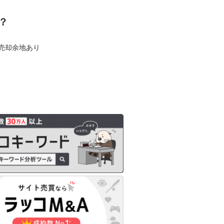
？
も売却余地あり