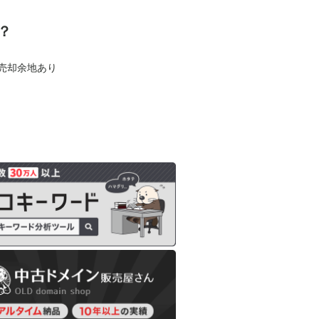
？
も売却余地あり