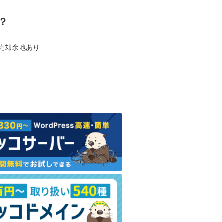
？
も売却余地あり