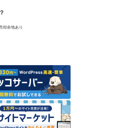
？
も売却余地あり