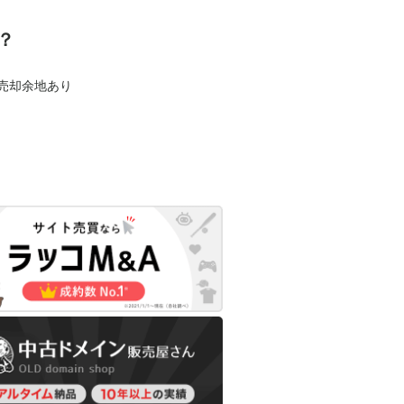
？
も売却余地あり