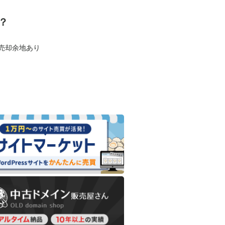
？
も売却余地あり