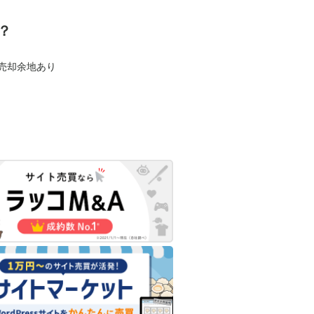
？
も売却余地あり