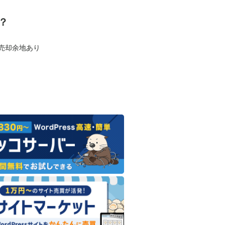
？
も売却余地あり