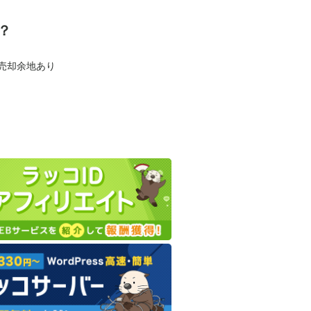
？
も売却余地あり