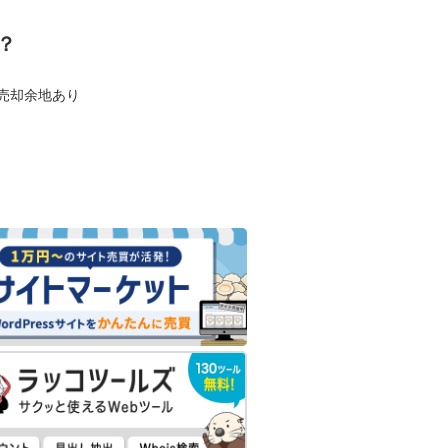
？
も売却余地あり